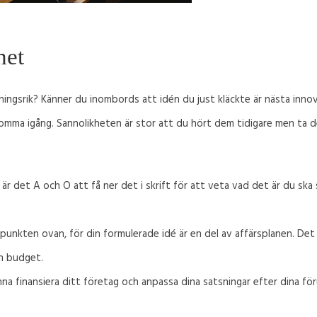
het
nningsrik? Känner du inombords att idén du just kläckte är nästa inn
omma igång. Sannolikheten är stor att du hört dem tidigare men ta d
r det A och O att få ner det i skrift för att veta vad det är du ska s
 punkten ovan, för din formulerade idé är en del av affärsplanen. Det 
en budget.
nna finansiera ditt företag och anpassa dina satsningar efter dina fö