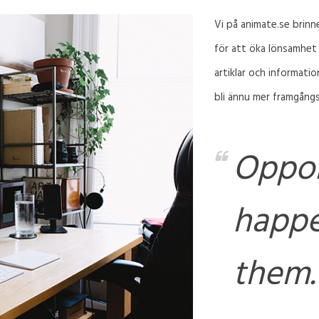
Vi på animate.se brinn
för att öka lönsamhet 
artiklar och informati
bli ännu mer framgångs
Oppor
happe
them.