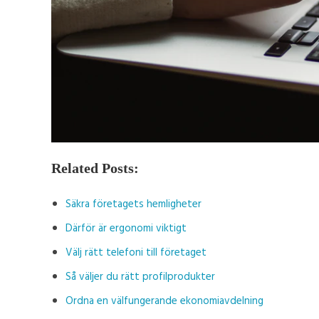
Related Posts:
Säkra företagets hemligheter
Därför är ergonomi viktigt
Välj rätt telefoni till företaget
Så väljer du rätt profilprodukter
Ordna en välfungerande ekonomiavdelning